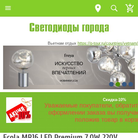
Вьетнам отдых
https://p-tour.ru/countries/vetnam/
Скидка-10%
Уважаемые покупатели, обратит
оформлении заказа вы получа
положив товар в корз
Ecola MR16 LED Premium 7,0W 220V