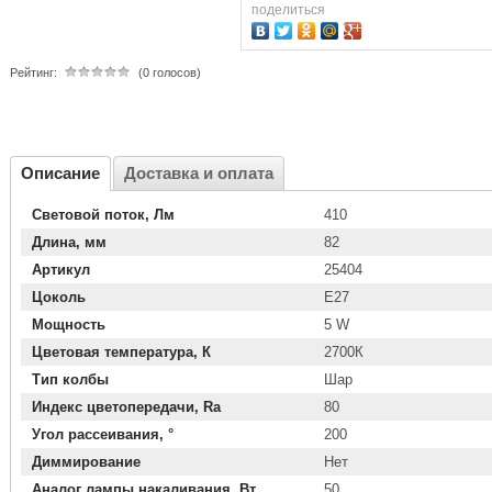
поделиться
Рейтинг:
(0 голосов)
Описание
Доставка и оплата
Световой поток, Лм
410
Длина, мм
82
Артикул
25404
Цоколь
E27
Мощность
5 W
Цветовая температура, К
2700К
Тип колбы
Шар
Индекс цветопередачи, Ra
80
Угол рассеивания, °
200
Диммирование
Нет
Аналог лампы накаливания, Вт
50