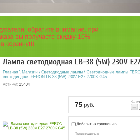
упатели, обратите внимание, при
каза вы получаете скидку-10%
в корзину!!!
Лампа светодиодная LB-38 (5W) 230V E2
Главная
\
Магазин
\
Светодиодные лампы
\
Светодиодные лампы FER
светодиодная FERON LB-38 (5W) 230V E27 2700K G45
Артикул:
25404
Колич
75
руб.
−
Добавить к сравнению
Производитель