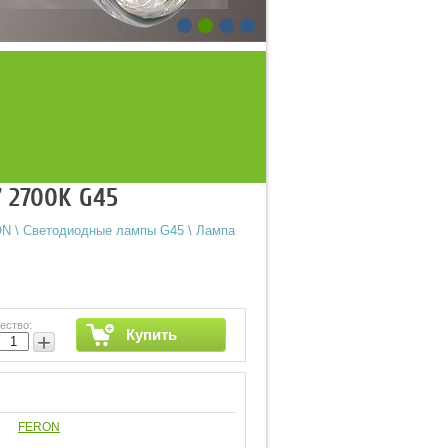
7 2700K G45
ON
\
Светодиодные лампы G45
\
Лампа
ество:
Купить
+
FERON