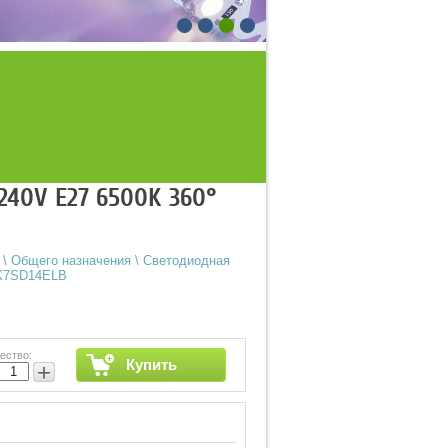
-240V E27 6500K 360°
\
Общего назначения
\
Светодиодная
 K7SD14ELB
ество:
Купить
+