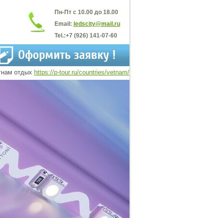
Пн-Пт с 10.00 до 18.00
Email:
ledscity@mail.ru
Tel.:
+7 (926) 141-07-60
тнам отдых
https://p-tour.ru/countries/vetnam/