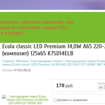
упатели, обратите внимание, при
каза вы получаете скидку-10%
в корзину!!!
Ecola classic LED Premium 14,0W A65 220
(композит) 125x65 K7SD14ELB
Главная
\
Магазин
\
Светодиодные лампы
\
Светодиодные лампы Ecola
лампа Ecola classic LED Premium 14,0W A65 220-240V E27 6500K 360°
Артикул:
K7SD14ELB
Колич
178
руб.
−
Добавить к сравнению