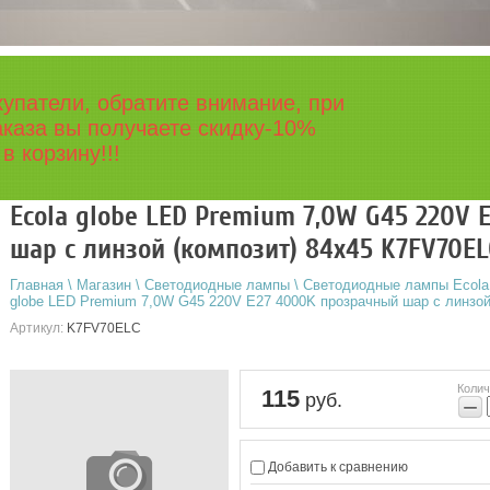
упатели, обратите внимание, при
каза вы получаете скидку-10%
в корзину!!!
Ecola globe LED Premium 7,0W G45 220V
шар с линзой (композит) 84x45 K7FV70EL
Главная
\
Магазин
\
Светодиодные лампы
\
Светодиодные лампы Ecola
globe LED Premium 7,0W G45 220V E27 4000K прозрачный шар с линз
Артикул:
K7FV70ELC
Колич
115
руб.
−
Добавить к сравнению