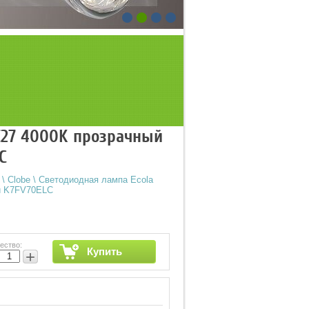
 E27 4000K прозрачный
C
\
Clobe
\
Светодиодная лампа Ecola
ой K7FV70ELC
ество:
Купить
+