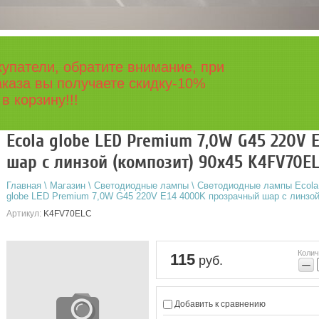
упатели, обратите внимание, при
каза вы получаете скидку-10%
в корзину!!!
Ecola globe LED Premium 7,0W G45 220V
шар с линзой (композит) 90x45 K4FV70E
Главная
\
Магазин
\
Светодиодные лампы
\
Светодиодные лампы Ecola
globe LED Premium 7,0W G45 220V E14 4000K прозрачный шар с линзой
Артикул:
K4FV70ELC
Колич
115
руб.
−
Добавить к сравнению