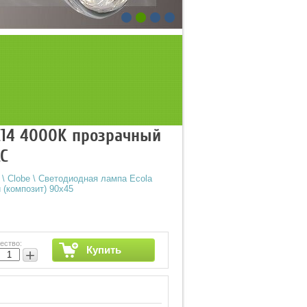
 E14 4000K прозрачный
LC
\
Clobe
\
Светодиодная лампа Ecola
 (композит) 90x45
ество:
Купить
+