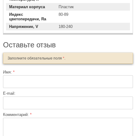
Материал корпуса
Пластик
Индекс
80-89
цветопередачи, Ra
Напряжение, V
180-240
Оставьте отзыв
Заполните обязательные поля
*
.
Имя:
*
E-mail:
Комментарий:
*