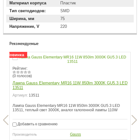
Материал корпуса
Пластик
Тип светодиодов:
SMD
Ширина, мм
75
Напряжение, V
220
Рекомендуемые
Новинка
Рей
Рейтинг:
(0 
(0 голосов)
Ла
00K
Лампа Gauss Elementary MR16 11W 850lm 3000K GU5.3 LED
13511
Арт
Артикул:
13511
Лам
Лампа Gauss Elementary MR16 11W 850lm 3000K GU5.3 LED
13511, теплый свет 3000К, аналог галогенной лампы 110W
Д
Про
Добавить к сравнению
Gauss
Производитель
Кол