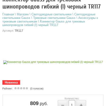
шинопроводов гибкий (I) черный TR117
Главная
\
Магазин
\
Светодиодные светильники
\
Светодиодные
светильники Gauss
\
Трековые светильники Gauss
\
Аксессуары к
трековым светильникам
\
Коннектор Gauss для трековых
шинопроводов гибкий (I) черный TR117
Артикул:
TR117
Новинка
Рейтинг:
(0 голосов)
Количество:
809
руб.
−
+