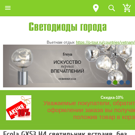
Вьетнам отдых
https://p-tour.ru/countries/vetnam/
Скидка-10%
Уважаемые покупатели, обратит
оформлении заказа вы получа
положив товар в корз
Ecola GX53 H4 светильник встраив. без