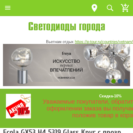
Вьетнам отдых
https://p-tour.ru/countries/vetnam/
Скидка-10%
Уважаемые покупатели, обратит
оформлении заказа вы получа
положив товар в корз
Ecola GX53 H4 5319 Glass Круг с прозр.