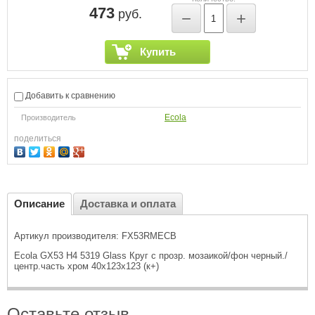
473
руб.
−
+
Купить
Добавить к сравнению
Ecola
Производитель
поделиться
Описание
Доставка и оплата
Артикул производителя: FX53RMECB
Ecola GX53 H4 5319 Glass Круг с прозр. мозаикой/фон черный./
центр.часть хром 40x123x123 (к+)
Оставьте отзыв