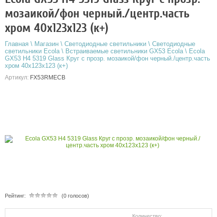
мозаикой/фон черный./центр.часть
хром 40x123x123 (к+)
Главная
\
Магазин
\
Светодиодные светильники
\
Светодиодные
светильники Ecola
\
Встраиваемые светильники GX53 Ecola
\
Ecola
GX53 H4 5319 Glass Круг с прозр. мозаикой/фон черный./центр.часть
хром 40x123x123 (к+)
Артикул:
FX53RMECB
Рейтинг:
(0 голосов)
Количество: