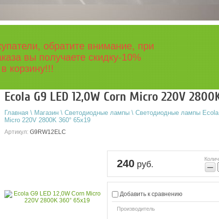
упатели, обратите внимание, при
каза вы получаете скидку-10%
в корзину!!!
Ecola G9 LED 12,0W Corn Micro 220V 2800
Главная
\
Магазин
\
Светодиодные лампы
\
Светодиодные лампы Ecola
Micro 220V 2800K 360° 65x19
Артикул:
G9RW12ELC
Колич
240
руб.
−
Добавить к сравнению
Производитель