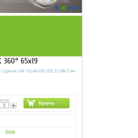
K 360° 65x19
\
Цоколь G9
\
Ecola G9 LED 12,0W Corn
ество:
Купить
+
Ecola