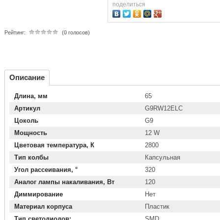
поделиться
Рейтинг:
(0 голосов)
Описание
Длина, мм
65
Артикул
G9RW12ELC
Цоколь
G9
Мощность
12 W
Цветовая температура, К
2800
Тип колбы
Капсульная
Угол рассеивания, °
320
Аналог лампы накаливания, Вт
120
Диммирование
Нет
Материал корпуса
Пластик
Тип светодиодов:
SMD