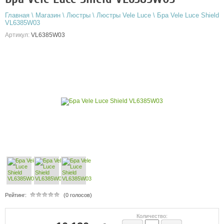
Главная
\
Магазин
\
Люстры
\
Люстры Vele Luce
\
Бра Vele Luce Shield
VL6385W03
Артикул:
VL6385W03
Рейтинг:
(0 голосов)
Количество: