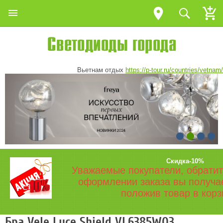
Вьетнам отдых
https://p-tour.ru/countries/vetnam/
Скидка-10%
Уважаемые покупатели, обратит
оформлении заказа вы получа
положив товар в корз
Бра Vele Luce Shield VL6385W03