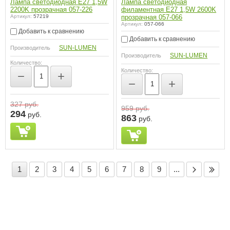
Лампа светодиодная E27 1,5W
Лампа светодиодная
2200K прозрачная 057-226
филаментная E27 1,5W 2600K
Артикул:
57219
прозрачная 057-066
Артикул:
057-066
Добавить к сравнению
Добавить к сравнению
SUN-LUMEN
Производитель
SUN-LUMEN
Производитель
Количество:
Количество:
−
+
−
+
327
руб.
959
руб.
294
руб.
863
руб.
1
2
3
4
5
6
7
8
9
...