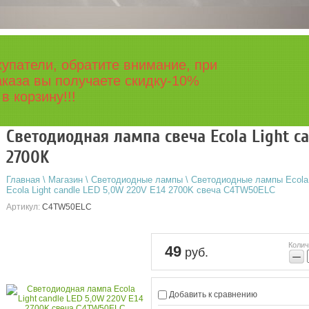
упатели, обратите внимание, при
каза вы получаете скидку-10%
в корзину!!!
Светодиодная лампа свеча Ecola Light ca
2700K
Главная
\
Магазин
\
Светодиодные лампы
\
Светодиодные лампы Ecola
Ecola Light candle LED 5,0W 220V E14 2700K свеча C4TW50ELC
Артикул:
C4TW50ELC
Колич
49
руб.
−
Добавить к сравнению